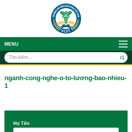
MENU
nganh-cong-nghe-o-to-lương-bao-nhieu-
1
Họ Tên
*