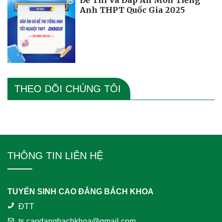
Đề Thi Và Đáp Án Môn Tiếng
Anh THPT Quốc Gia 2025
THEO DÕI CHÚNG TÔI
THÔNG TIN LIÊN HỆ
TUYỂN SINH CAO ĐẲNG BÁCH KHOA
ĐTT
ts.caodangbachkhoa@gmail.com