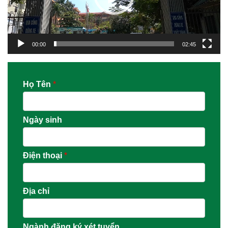
00:00
02:45
Họ Tên
*
Ngày sinh
Điện thoại
*
Địa chỉ
Ngành đăng ký xét tuyển