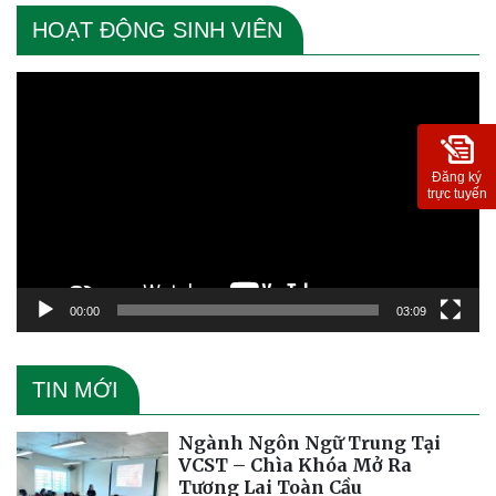
HOẠT ĐỘNG SINH VIÊN
Trình
chơi
Video
Đăng ký
trực tuyến
00:00
03:09
TIN MỚI
Ngành Ngôn Ngữ Trung Tại
VCST – Chìa Khóa Mở Ra
Tương Lai Toàn Cầu