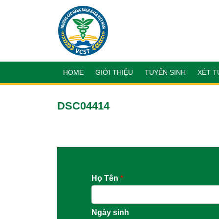
HOME
GIỚI THIỆU
TUYỂN SINH
XÉT T
DSC04414
Họ Tên
*
Ngày sinh