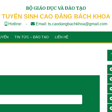
BỘ GIÁO DỤC VÀ ĐÀO TẠO
TUYỂN SINH CAO ĐẲNG BÁCH KHOA
Hotline:
-
Email: ts.caodangbachkhoa@gmail.com
UYỂN
TIN TỨC – ĐÀO TẠO
LIÊN HỆ