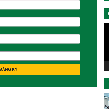
Tr
ch
Vi
ĐĂNG KÝ