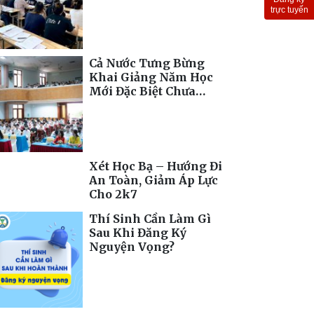
Toàn Cầu
trực tuyến
Cả Nước Tưng Bừng
Khai Giảng Năm Học
Mới Đặc Biệt Chưa
Từng Có
Xét Học Bạ – Hướng Đi
An Toàn, Giảm Áp Lực
Cho 2k7
Thí Sinh Cần Làm Gì
Sau Khi Đăng Ký
Nguyện Vọng?