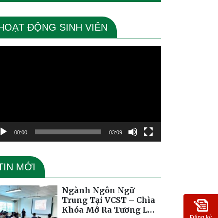
HOẠT ĐỘNG SINH VIÊN
ình
ơi
deo
00:00
03:09
TIN MỚI
Ngành Ngôn Ngữ
Trung Tại VCST – Chìa
Khóa Mở Ra Tương Lai
Đăng ký