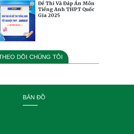
Đề Thi Và Đáp Án Môn
Tiếng Anh THPT Quốc
Gia 2025
THEO DÕI CHÚNG TÔI
BẢN ĐỒ