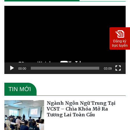
Trình
chơi
Video
Đăng ký
trực tuyến
00:00
03:09
TIN MỚI
Ngành Ngôn Ngữ Trung Tại
VCST – Chìa Khóa Mở Ra
Tương Lai Toàn Cầu