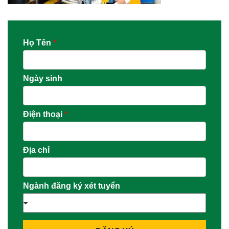
Họ Tên
*
Ngày sinh
Điện thoại
*
Địa chỉ
Ngành đăng ký xét tuyển