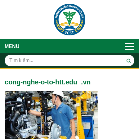
MENU
cong-nghe-o-to-htt.edu_.vn_