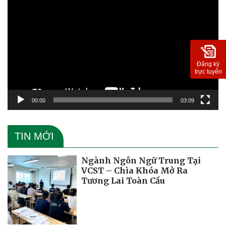
chơi
Video
Đăng ký
trực tuyến
00:00
03:09
TIN MỚI
Ngành Ngôn Ngữ Trung Tại
VCST – Chìa Khóa Mở Ra
Tương Lai Toàn Cầu