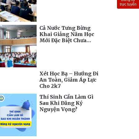
Toàn Cầu
trực tuyến
Cả Nước Tưng Bừng
Khai Giảng Năm Học
Mới Đặc Biệt Chưa
Từng Có
Xét Học Bạ – Hướng Đi
An Toàn, Giảm Áp Lực
Cho 2k7
Thí Sinh Cần Làm Gì
Sau Khi Đăng Ký
Nguyện Vọng?