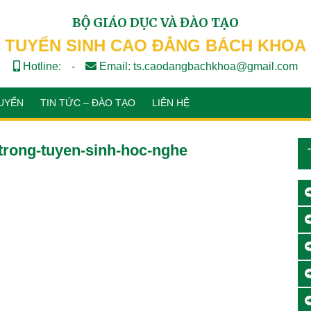
BỘ GIÁO DỤC VÀ ĐÀO TẠO
TUYỂN SINH CAO ĐẲNG BÁCH KHOA
Hotline:
-
Email: ts.caodangbachkhoa@gmail.com
UYỂN
TIN TỨC – ĐÀO TẠO
LIÊN HỆ
trong-tuyen-sinh-hoc-nghe