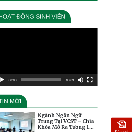
HOẠT ĐỘNG SINH VIÊN
ình
ơi
deo
00:00
03:09
TIN MỚI
Ngành Ngôn Ngữ
Trung Tại VCST – Chìa
Khóa Mở Ra Tương Lai
Đăng ký