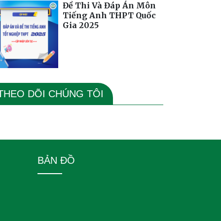
Đề Thi Và Đáp Án Môn
Tiếng Anh THPT Quốc
Gia 2025
THEO DÕI CHÚNG TÔI
BẢN ĐỒ