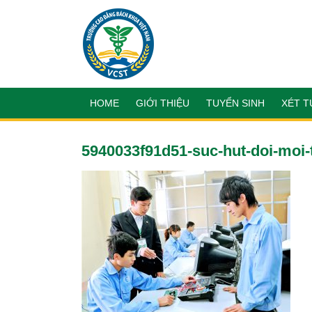
HOME
GIỚI THIỆU
TUYỂN SINH
XÉT T
5940033f91d51-suc-hut-doi-moi-