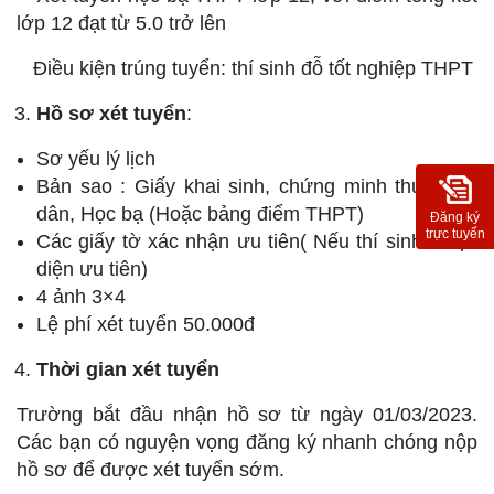
lớp 12 đạt từ 5.0 trở lên
Điều kiện trúng tuyển: thí sinh đỗ tốt nghiệp THPT
Hồ sơ xét tuyển
:
Sơ yếu lý lịch
Bản sao : Giấy khai sinh, chứng minh thư nhân
dân, Học bạ (Hoặc bảng điểm THPT)
Đăng ký
trực tuyến
Các giấy tờ xác nhận ưu tiên( Nếu thí sinh thuộc
diện ưu tiên)
4 ảnh 3×4
Lệ phí xét tuyển 50.000đ
Thời gian xét tuyển
Trường bắt đầu nhận hồ sơ từ ngày 01/03/2023.
Các bạn có nguyện vọng đăng ký nhanh chóng nộp
hồ sơ để được xét tuyển sớm.