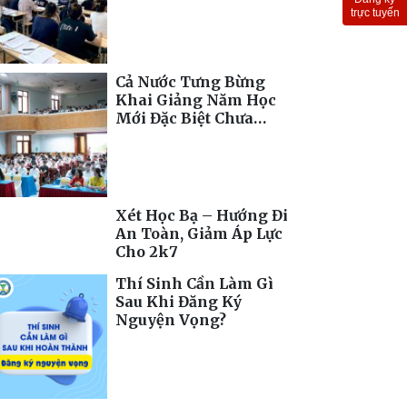
Toàn Cầu
trực tuyến
Cả Nước Tưng Bừng
Khai Giảng Năm Học
Mới Đặc Biệt Chưa
Từng Có
Xét Học Bạ – Hướng Đi
An Toàn, Giảm Áp Lực
Cho 2k7
Thí Sinh Cần Làm Gì
Sau Khi Đăng Ký
Nguyện Vọng?