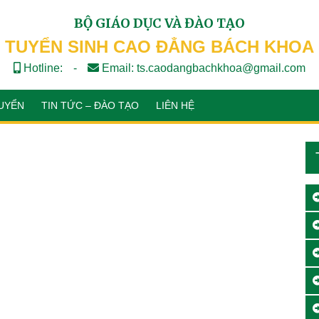
BỘ GIÁO DỤC VÀ ĐÀO TẠO
TUYỂN SINH CAO ĐẲNG BÁCH KHOA
Hotline:
-
Email: ts.caodangbachkhoa@gmail.com
UYỂN
TIN TỨC – ĐÀO TẠO
LIÊN HỆ