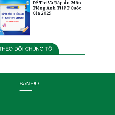
Đề Thi Và Đáp Án Môn
Tiếng Anh THPT Quốc
Gia 2025
THEO DÕI CHÚNG TÔI
BẢN ĐỒ