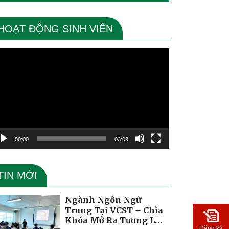
HOẠT ĐỘNG SINH VIÊN
ình
ơi
deo
00:00
03:09
TIN MỚI
Ngành Ngôn Ngữ
Trung Tại VCST – Chìa
Khóa Mở Ra Tương Lai
Đăng ký