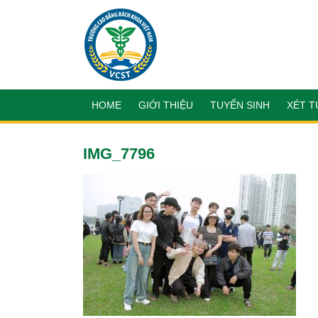
HOME
GIỚI THIỆU
TUYỂN SINH
XÉT T
IMG_7796