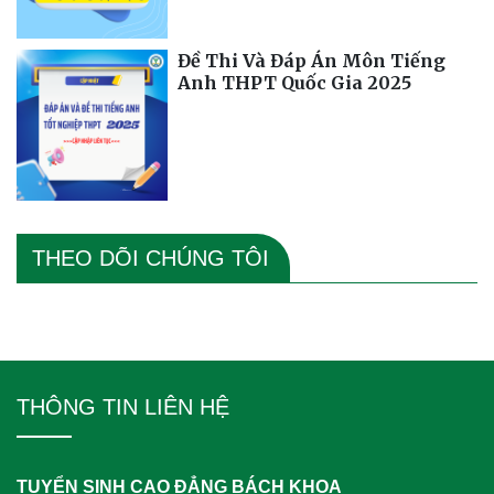
Đề Thi Và Đáp Án Môn Tiếng
Anh THPT Quốc Gia 2025
THEO DÕI CHÚNG TÔI
THÔNG TIN LIÊN HỆ
TUYỂN SINH CAO ĐẲNG BÁCH KHOA