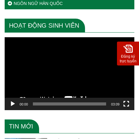
NGÔN NGỮ HÀN QUỐC
HOẠT ĐỘNG SINH VIÊN
Trình
chơi
Video
Đăng ký
trực tuyến
00:00
03:09
TIN MỚI