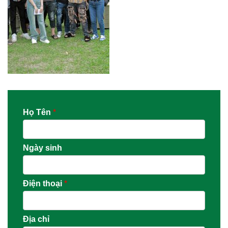
Họ Tên
*
Ngày sinh
Điện thoại
*
Địa chỉ