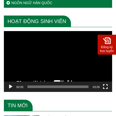
NGÔN NGỮ HÀN QUỐC
HOẠT ĐỘNG SINH VIÊN
Trình
chơi
Video
Đăng ký
trực tuyến
00:00
03:09
TIN MỚI