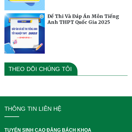
Đề Thi Và Đáp Án Môn Tiếng
Anh THPT Quốc Gia 2025
THEO DÕI CHÚNG TÔI
THÔNG TIN LIÊN HỆ
TUYỂN SINH CAO ĐẲNG BÁCH KHOA