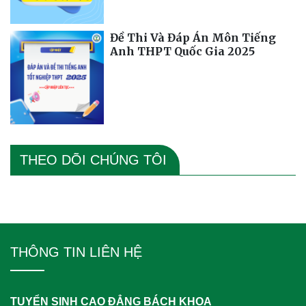
Đề Thi Và Đáp Án Môn Tiếng
Anh THPT Quốc Gia 2025
THEO DÕI CHÚNG TÔI
THÔNG TIN LIÊN HỆ
TUYỂN SINH CAO ĐẲNG BÁCH KHOA