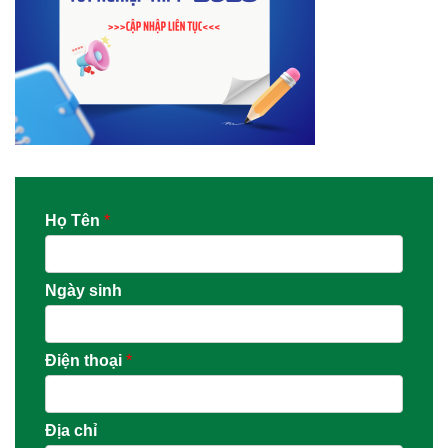
Họ Tên
*
Ngày sinh
Điện thoại
*
Địa chỉ