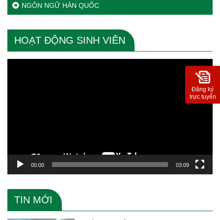
NGÔN NGỮ HÀN QUỐC
HOẠT ĐỘNG SINH VIÊN
Trình
chơi
Video
Đăng ký
trực tuyến
00:00
03:09
TIN MỚI