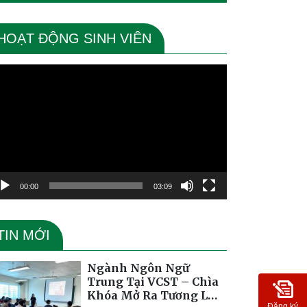
HOẠT ĐỘNG SINH VIÊN
ình
ơi
deo
00:00
03:09
TIN MỚI
Ngành Ngôn Ngữ
Trung Tại VCST – Chìa
Khóa Mở Ra Tương Lai
Đăng ký