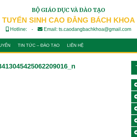
BỘ GIÁO DỤC VÀ ĐÀO TẠO
TUYỂN SINH CAO ĐẲNG BÁCH KHOA
Hotline:
-
Email: ts.caodangbachkhoa@gmail.com
UYỂN
TIN TỨC – ĐÀO TẠO
LIÊN HỆ
3413045425062209016_n