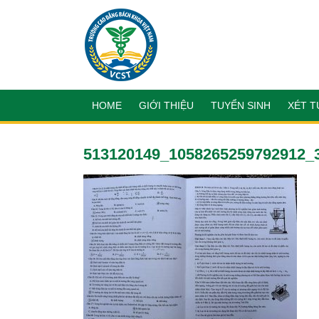
HOME
GIỚI THIỆU
TUYỂN SINH
XÉT T
513120149_1058265259792912_