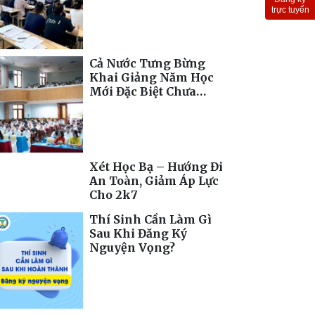
Toàn Cầu
trực tuyến
Cả Nước Tưng Bừng
Khai Giảng Năm Học
Mới Đặc Biệt Chưa
Từng Có
Xét Học Bạ – Hướng Đi
An Toàn, Giảm Áp Lực
Cho 2k7
Thí Sinh Cần Làm Gì
Sau Khi Đăng Ký
Nguyện Vọng?