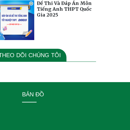
Đề Thi Và Đáp Án Môn
Tiếng Anh THPT Quốc
Gia 2025
THEO DÕI CHÚNG TÔI
BẢN ĐỒ