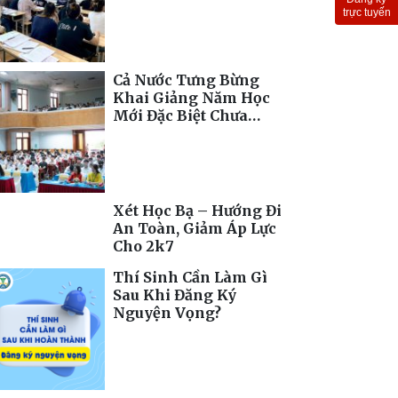
Toàn Cầu
trực tuyến
Cả Nước Tưng Bừng
Khai Giảng Năm Học
Mới Đặc Biệt Chưa
Từng Có
Xét Học Bạ – Hướng Đi
An Toàn, Giảm Áp Lực
Cho 2k7
Thí Sinh Cần Làm Gì
Sau Khi Đăng Ký
Nguyện Vọng?