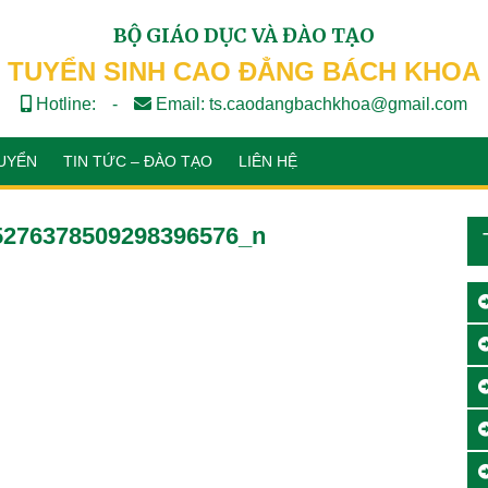
BỘ GIÁO DỤC VÀ ĐÀO TẠO
TUYỂN SINH CAO ĐẲNG BÁCH KHOA
Hotline:
-
Email: ts.caodangbachkhoa@gmail.com
UYỂN
TIN TỨC – ĐÀO TẠO
LIÊN HỆ
5276378509298396576_n