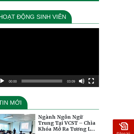
HOẠT ĐỘNG SINH VIÊN
ình
ơi
deo
00:00
03:09
TIN MỚI
Ngành Ngôn Ngữ
Trung Tại VCST – Chìa
Khóa Mở Ra Tương Lai
Đăng ký