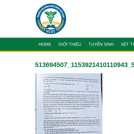
HOME
GIỚI THIỆU
TUYỂN SINH
XÉT T
513694507_1153921410110943_