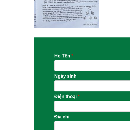
Họ Tên
*
Ngày sinh
Điện thoại
*
Địa chỉ