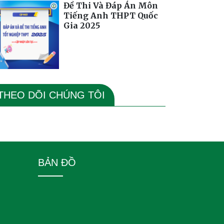
Đề Thi Và Đáp Án Môn
Tiếng Anh THPT Quốc
Gia 2025
THEO DÕI CHÚNG TÔI
BẢN ĐỒ