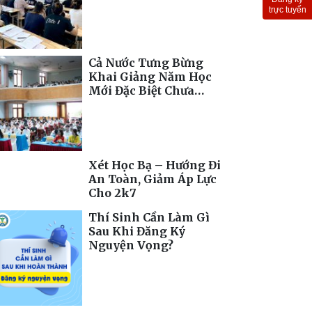
Toàn Cầu
trực tuyến
Cả Nước Tưng Bừng
Khai Giảng Năm Học
Mới Đặc Biệt Chưa
Từng Có
Xét Học Bạ – Hướng Đi
An Toàn, Giảm Áp Lực
Cho 2k7
Thí Sinh Cần Làm Gì
Sau Khi Đăng Ký
Nguyện Vọng?