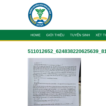
HOME
GIỚI THIỆU
TUYỂN SINH
XÉT T
511012652_624838220625639_8