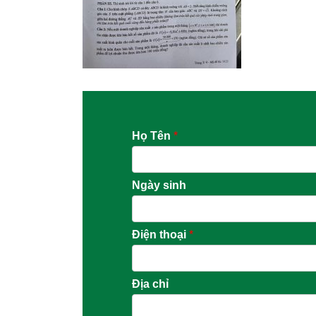
Họ Tên
*
Ngày sinh
Điện thoại
*
Địa chỉ