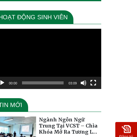
HOẠT ĐỘNG SINH VIÊN
ình
ơi
deo
00:00
03:09
TIN MỚI
Ngành Ngôn Ngữ
Trung Tại VCST – Chìa
Khóa Mở Ra Tương Lai
Đăng ký