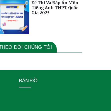
Đề Thi Và Đáp Án Môn
Tiếng Anh THPT Quốc
Gia 2025
THEO DÕI CHÚNG TÔI
BẢN ĐỒ