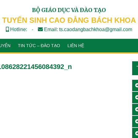
BỘ GIÁO DỤC VÀ ĐÀO TẠO
TUYỂN SINH CAO ĐẲNG BÁCH KHOA
Hotline:
-
Email: ts.caodangbachkhoa@gmail.com
UYỂN
TIN TỨC – ĐÀO TẠO
LIÊN HỆ
108628221456084392_n