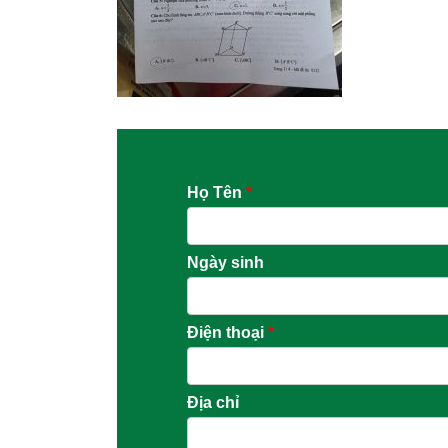
Họ Tên
*
Ngày sinh
Điện thoại
*
Địa chỉ