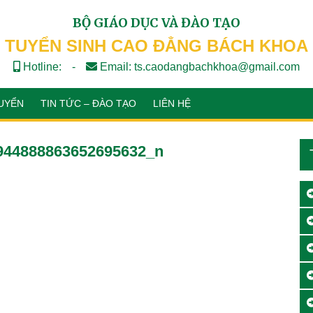
BỘ GIÁO DỤC VÀ ĐÀO TẠO
TUYỂN SINH CAO ĐẲNG BÁCH KHOA
Hotline:
-
Email: ts.caodangbachkhoa@gmail.com
UYỂN
TIN TỨC – ĐÀO TẠO
LIÊN HỆ
944888863652695632_n