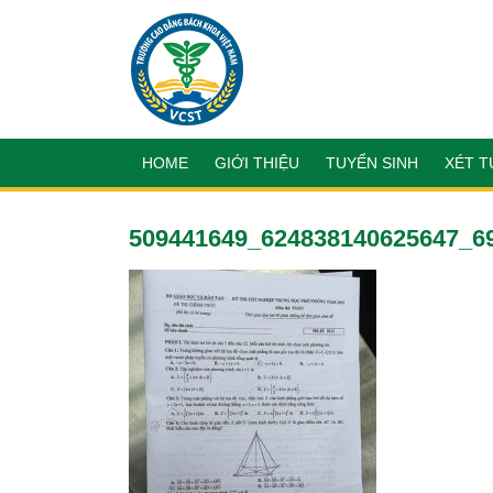
HOME
GIỚI THIỆU
TUYỂN SINH
XÉT T
509441649_624838140625647_6