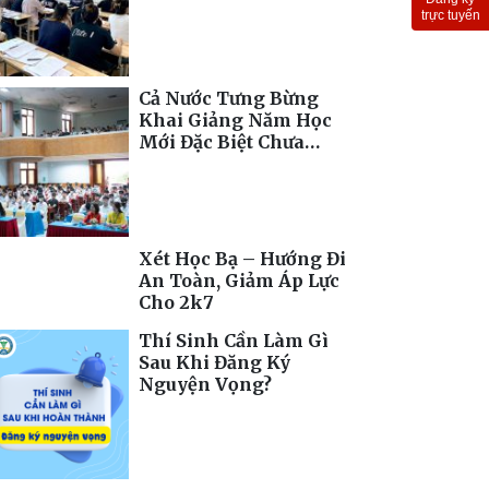
Toàn Cầu
trực tuyến
Cả Nước Tưng Bừng
Khai Giảng Năm Học
Mới Đặc Biệt Chưa
Từng Có
Xét Học Bạ – Hướng Đi
An Toàn, Giảm Áp Lực
Cho 2k7
Thí Sinh Cần Làm Gì
Sau Khi Đăng Ký
Nguyện Vọng?