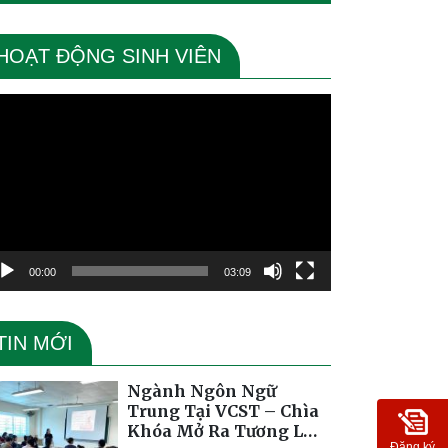
HOẠT ĐỘNG SINH VIÊN
ình
ơi
deo
00:00
03:09
TIN MỚI
Ngành Ngôn Ngữ
Trung Tại VCST – Chìa
Khóa Mở Ra Tương Lai
Đăng ký