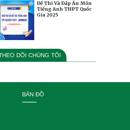
Đề Thi Và Đáp Án Môn
Tiếng Anh THPT Quốc
Gia 2025
THEO DÕI CHÚNG TÔI
BẢN ĐỒ