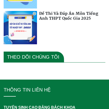
Đề Thi Và Đáp Án Môn Tiếng
Anh THPT Quốc Gia 2025
THEO DÕI CHÚNG TÔI
THÔNG TIN LIÊN HỆ
TUYỂN SINH CAO ĐẲNG BÁCH KHOA