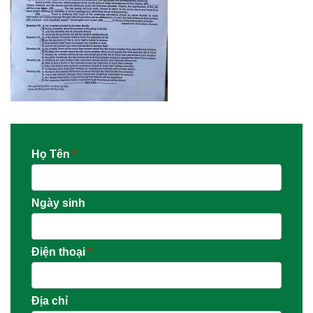
Họ Tên
*
Ngày sinh
Điện thoại
*
Địa chỉ