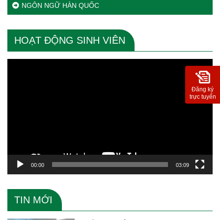
NGÔN NGỮ HÀN QUỐC
HOẠT ĐỘNG SINH VIÊN
Trình
chơi
Video
Đăng ký
trực tuyến
00:00
03:09
TIN MỚI