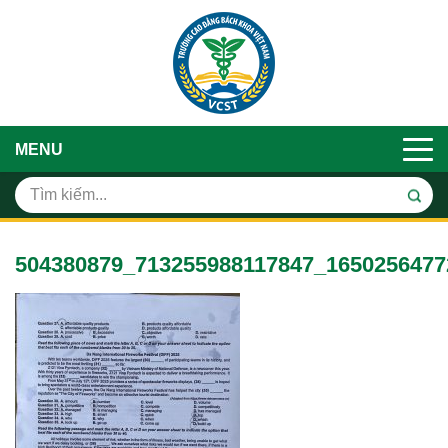
MENU
504380879_713255988117847_1650256477