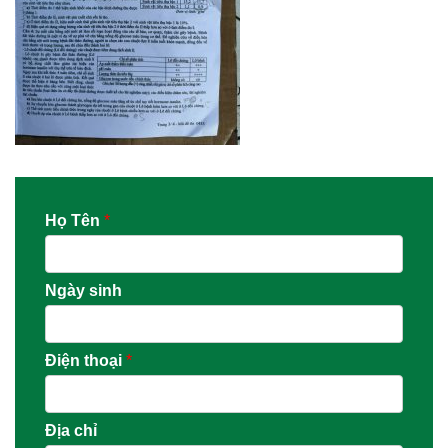
Họ Tên
*
Ngày sinh
Điện thoại
*
Địa chỉ