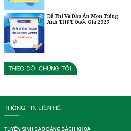
Đề Thi Và Đáp Án Môn Tiếng
Anh THPT Quốc Gia 2025
THEO DÕI CHÚNG TÔI
THÔNG TIN LIÊN HỆ
TUYỂN SINH CAO ĐẲNG BÁCH KHOA