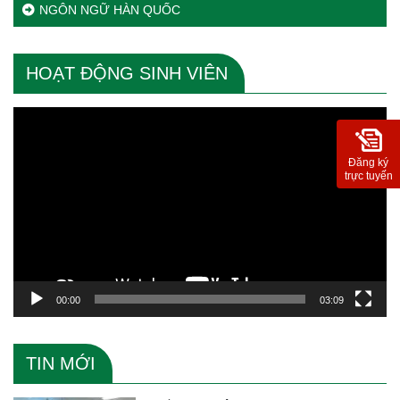
NGÔN NGỮ HÀN QUỐC
HOẠT ĐỘNG SINH VIÊN
Trình
chơi
Video
Đăng ký
trực tuyến
00:00
03:09
TIN MỚI