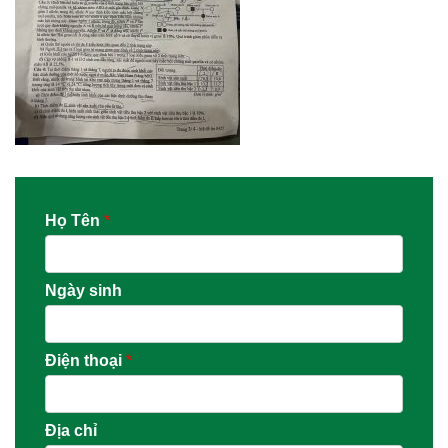
Họ Tên
*
Ngày sinh
Điện thoại
*
Địa chỉ