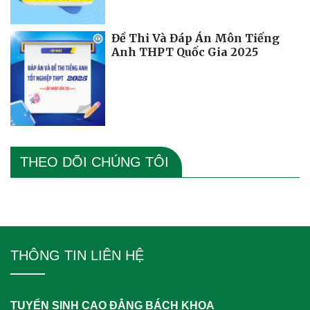
Đề Thi Và Đáp Án Môn Tiếng
Anh THPT Quốc Gia 2025
THEO DÕI CHÚNG TÔI
THÔNG TIN LIÊN HỆ
TUYỂN SINH CAO ĐẲNG BÁCH KHOA