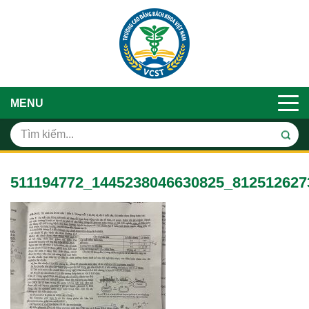
MENU
511194772_1445238046630825_812512627