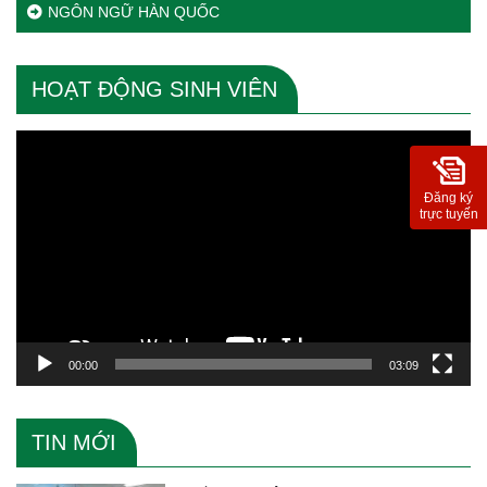
NGÔN NGỮ HÀN QUỐC
HOẠT ĐỘNG SINH VIÊN
Trình
chơi
Video
Đăng ký
trực tuyến
00:00
03:09
TIN MỚI