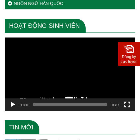
NGÔN NGỮ HÀN QUỐC
HOẠT ĐỘNG SINH VIÊN
Trình
chơi
Video
Đăng ký
trực tuyến
00:00
03:09
TIN MỚI