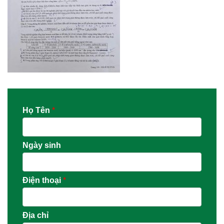
Họ Tên
*
Ngày sinh
Điện thoại
*
Địa chỉ