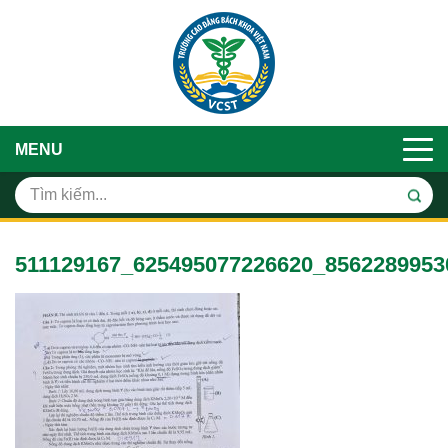
MENU
511129167_625495077226620_8562289953