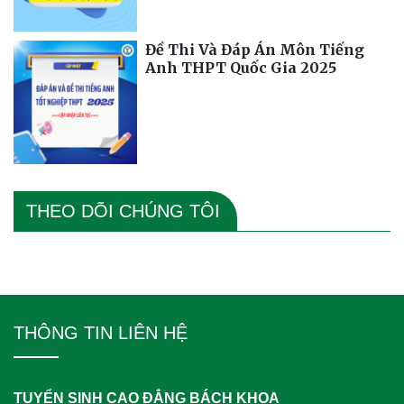
Đề Thi Và Đáp Án Môn Tiếng
Anh THPT Quốc Gia 2025
THEO DÕI CHÚNG TÔI
THÔNG TIN LIÊN HỆ
TUYỂN SINH CAO ĐẲNG BÁCH KHOA