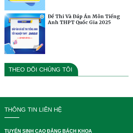
Đề Thi Và Đáp Án Môn Tiếng
Anh THPT Quốc Gia 2025
THEO DÕI CHÚNG TÔI
THÔNG TIN LIÊN HỆ
TUYỂN SINH CAO ĐẲNG BÁCH KHOA