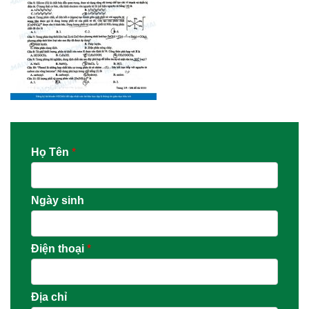
Họ Tên
*
Ngày sinh
Điện thoại
*
Địa chỉ