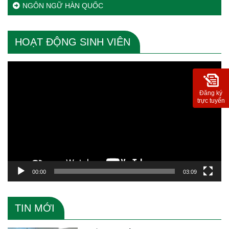
NGÔN NGỮ HÀN QUỐC
HOẠT ĐỘNG SINH VIÊN
Trình
chơi
Video
Đăng ký
trực tuyến
00:00
03:09
TIN MỚI