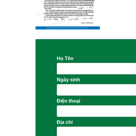
Họ Tên
*
Ngày sinh
Điện thoại
*
Địa chỉ