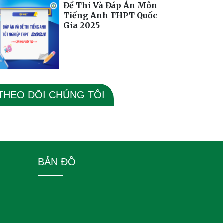
Đề Thi Và Đáp Án Môn
Tiếng Anh THPT Quốc
Gia 2025
THEO DÕI CHÚNG TÔI
BẢN ĐỒ