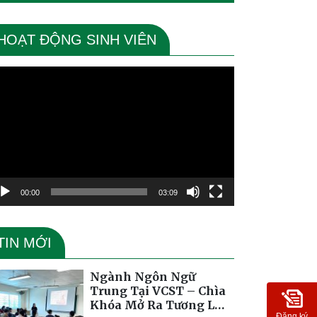
HOẠT ĐỘNG SINH VIÊN
ình
ơi
deo
00:00
03:09
TIN MỚI
Ngành Ngôn Ngữ
Trung Tại VCST – Chìa
Khóa Mở Ra Tương Lai
Đăng ký