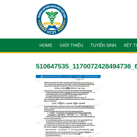
HOME
GIỚI THIỆU
TUYỂN SINH
XÉT T
510647535_1170072428494736_