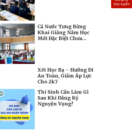
Toàn Cầu
trực tuyến
Cả Nước Tưng Bừng
Khai Giảng Năm Học
Mới Đặc Biệt Chưa
Từng Có
Xét Học Bạ – Hướng Đi
An Toàn, Giảm Áp Lực
Cho 2k7
Thí Sinh Cần Làm Gì
Sau Khi Đăng Ký
Nguyện Vọng?