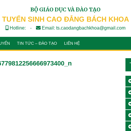
BỘ GIÁO DỤC VÀ ĐÀO TẠO
TUYỂN SINH CAO ĐẲNG BÁCH KHOA
Hotline:
-
Email: ts.caodangbachkhoa@gmail.com
UYỂN
TIN TỨC – ĐÀO TẠO
LIÊN HỆ
6779812256666973400_n