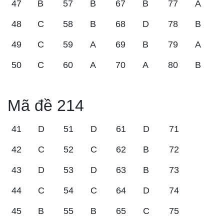
47
B
57
B
67
B
77
A
48
C
58
B
68
D
78
B
49
C
59
A
69
B
79
A
50
C
60
A
70
A
80
B
Mã đề 214
41
D
51
D
61
D
71
42
C
52
C
62
B
72
43
D
53
D
63
B
73
44
C
54
C
64
D
74
45
B
55
B
65
C
75