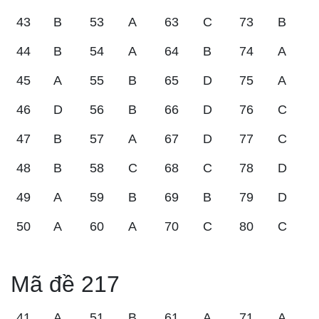
43
B
53
A
63
C
73
B
44
B
54
A
64
B
74
A
45
A
55
B
65
D
75
A
46
D
56
B
66
D
76
C
47
B
57
A
67
D
77
C
48
B
58
C
68
C
78
D
49
A
59
B
69
B
79
D
50
A
60
A
70
C
80
C
Mã đề 217
41
A
51
B
61
A
71
A