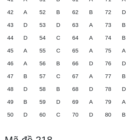
42
A
52
B
62
B
72
D
43
D
53
D
63
A
73
B
44
D
54
C
64
A
74
B
45
A
55
C
65
A
75
A
46
A
56
B
66
D
76
D
47
B
57
C
67
A
77
B
48
D
58
B
68
D
78
D
49
B
59
D
69
A
79
A
50
D
60
C
70
D
80
B