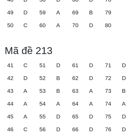
49
D
59
A
69
B
79
50
C
60
A
70
D
80
Mã đề 213
41
C
51
D
61
D
71
D
42
D
52
B
62
D
72
D
43
A
53
B
63
A
73
B
44
A
54
A
64
A
74
A
45
A
55
D
65
D
75
D
46
C
56
D
66
D
76
D