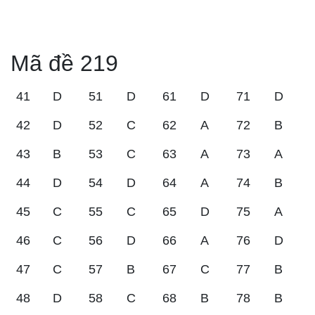
Mã đề 219
41
D
51
D
61
D
71
D
42
D
52
C
62
A
72
B
43
B
53
C
63
A
73
A
44
D
54
D
64
A
74
B
45
C
55
C
65
D
75
A
46
C
56
D
66
A
76
D
47
C
57
B
67
C
77
B
48
D
58
C
68
B
78
B