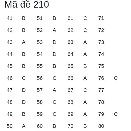
Mã đề 210
41
B
51
B
61
C
71
42
B
52
A
62
C
72
43
A
53
D
63
A
73
44
B
54
D
64
A
74
45
B
55
B
65
B
75
46
C
56
C
66
A
76
C
47
D
57
A
67
C
77
48
D
58
C
68
A
78
49
B
59
C
69
A
79
C
50
A
60
B
70
B
80