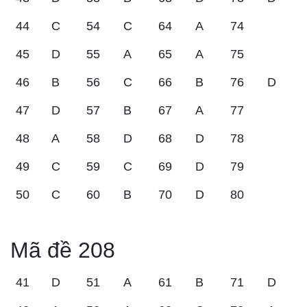
44
C
54
C
64
A
74
45
D
55
A
65
A
75
46
B
56
C
66
B
76
D
47
D
57
B
67
A
77
48
A
58
D
68
D
78
49
C
59
C
69
D
79
50
C
60
B
70
D
80
Mã đề 208
41
D
51
A
61
B
71
D