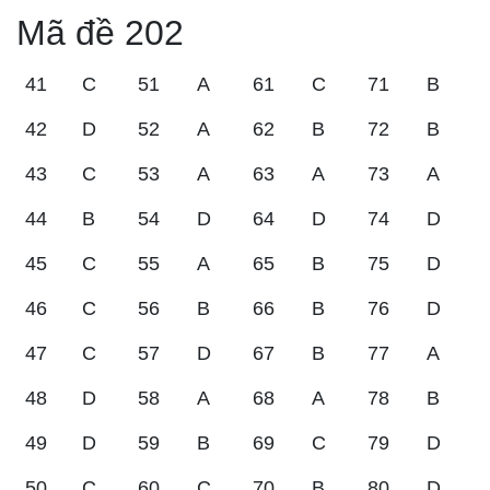
Mã đề 202
41
C
51
A
61
C
71
B
42
D
52
A
62
B
72
B
43
C
53
A
63
A
73
A
44
B
54
D
64
D
74
D
45
C
55
A
65
B
75
D
46
C
56
B
66
B
76
D
47
C
57
D
67
B
77
A
48
D
58
A
68
A
78
B
49
D
59
B
69
C
79
D
50
C
60
C
70
B
80
D