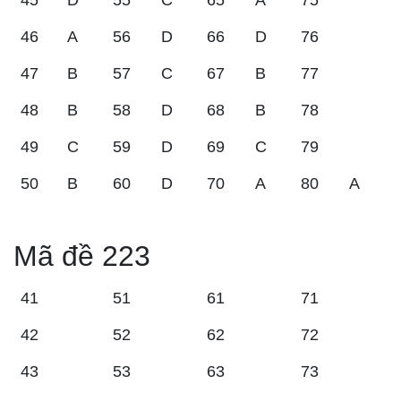
45
D
55
C
65
A
75
46
A
56
D
66
D
76
47
B
57
C
67
B
77
48
B
58
D
68
B
78
49
C
59
D
69
C
79
50
B
60
D
70
A
80
A
Mã đề 223
41
51
61
71
42
52
62
72
43
53
63
73