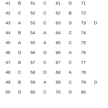
41
B
51
C
61
D
71
42
C
52
C
62
B
72
43
A
53
C
63
D
73
D
44
B
54
A
64
C
74
45
A
55
A
65
C
75
46
D
56
D
66
A
76
47
B
57
C
67
C
77
48
C
58
D
68
A
78
49
B
59
A
69
C
79
D
50
D
60
C
70
D
80