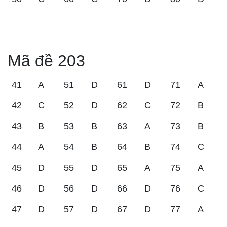
Mã đề 203
41
A
51
D
61
D
71
A
42
C
52
D
62
C
72
B
43
B
53
B
63
A
73
B
44
A
54
B
64
B
74
C
45
D
55
D
65
A
75
A
46
D
56
D
66
D
76
C
47
D
57
D
67
D
77
A