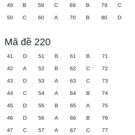
49
B
59
C
69
B
79
C
50
C
60
A
70
B
80
D
Mã đề 220
41
D
51
B
61
B
71
42
A
52
B
62
C
72
43
D
53
A
63
C
73
44
C
54
A
64
B
74
45
D
55
B
65
A
75
46
D
56
A
66
B
76
47
C
57
A
67
C
77