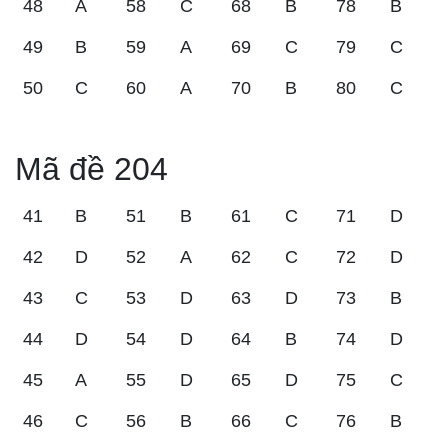
48
A
58
C
68
B
78
B
49
B
59
A
69
C
79
C
50
C
60
A
70
B
80
C
Mã đề 204
41
B
51
B
61
C
71
D
42
D
52
A
62
C
72
D
43
C
53
D
63
D
73
B
44
D
54
D
64
B
74
D
45
A
55
D
65
D
75
C
46
C
56
B
66
C
76
B