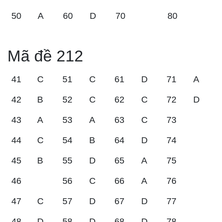
50
A
60
D
70
80
Mã đề 212
41
C
51
C
61
D
71
A
42
B
52
C
62
C
72
D
43
A
53
A
63
C
73
44
C
54
B
64
D
74
45
B
55
D
65
A
75
46
56
C
66
A
76
47
C
57
D
67
D
77
48
D
58
D
68
D
78