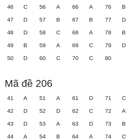
46
C
56
A
66
A
76
B
47
D
57
B
67
B
77
D
48
D
58
C
68
A
78
B
49
B
59
A
69
C
79
D
50
D
60
C
70
C
80
Mã đề 206
41
A
51
A
61
D
71
C
42
D
52
D
62
C
72
A
43
D
53
A
63
D
73
B
44
A
54
B
64
A
74
C