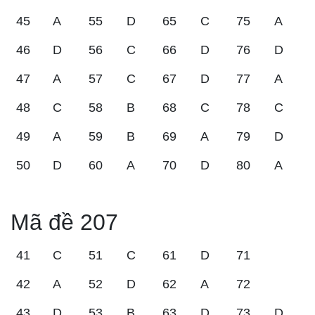
45
A
55
D
65
C
75
A
46
D
56
C
66
D
76
D
47
A
57
C
67
D
77
A
48
C
58
B
68
C
78
C
49
A
59
B
69
A
79
D
50
D
60
A
70
D
80
A
Mã đề 207
41
C
51
C
61
D
71
42
A
52
D
62
A
72
43
D
53
B
63
D
73
D