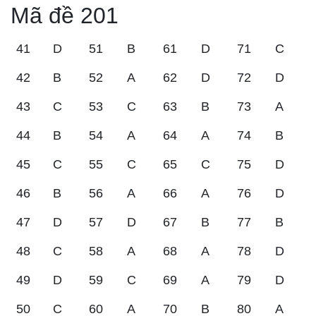
Mã đề 201
41
D
51
B
61
D
71
C
42
B
52
A
62
D
72
D
43
C
53
C
63
B
73
A
44
B
54
A
64
A
74
B
45
C
55
C
65
C
75
D
46
B
56
A
66
A
76
D
47
D
57
D
67
B
77
B
48
C
58
A
68
A
78
D
49
D
59
C
69
A
79
D
50
C
60
A
70
B
80
A