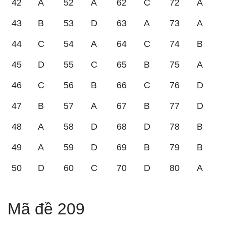
42
A
52
A
62
C
72
A
43
B
53
D
63
A
73
A
44
C
54
A
64
C
74
B
45
D
55
C
65
B
75
A
46
C
56
B
66
C
76
D
47
B
57
A
67
B
77
D
48
A
58
D
68
D
78
B
49
A
59
D
69
B
79
B
50
D
60
C
70
D
80
A
Mã đề 209