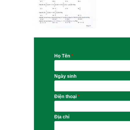
Họ Tên
*
Ngày sinh
Điện thoại
*
Địa chỉ