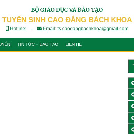
BỘ GIÁO DỤC VÀ ĐÀO TẠO
TUYỂN SINH CAO ĐẲNG BÁCH KHOA
Hotline:
-
Email: ts.caodangbachkhoa@gmail.com
UYỂN
TIN TỨC – ĐÀO TẠO
LIÊN HỆ