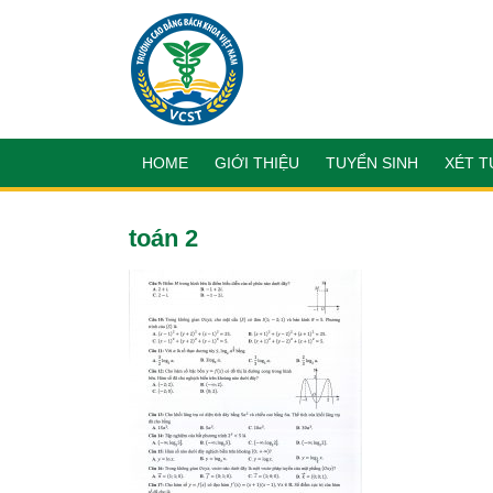
HOME
GIỚI THIỆU
TUYỂN SINH
XÉT T
toán 2