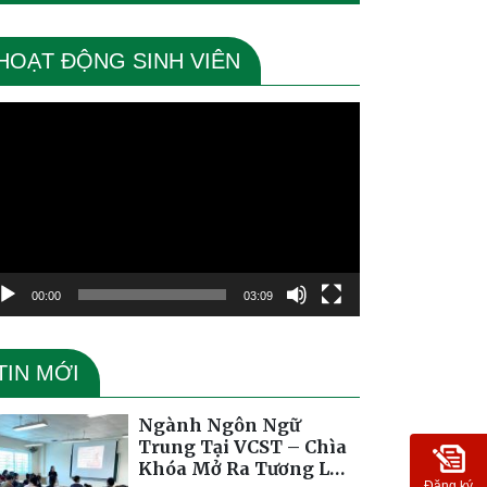
HOẠT ĐỘNG SINH VIÊN
ình
ơi
deo
00:00
03:09
TIN MỚI
Ngành Ngôn Ngữ
Trung Tại VCST – Chìa
Khóa Mở Ra Tương Lai
Đăng ký