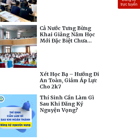
Toàn Cầu
trực tuyến
Cả Nước Tưng Bừng
Khai Giảng Năm Học
Mới Đặc Biệt Chưa
Từng Có
Xét Học Bạ – Hướng Đi
An Toàn, Giảm Áp Lực
Cho 2k7
Thí Sinh Cần Làm Gì
Sau Khi Đăng Ký
Nguyện Vọng?