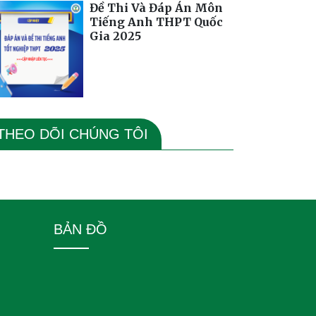
Đề Thi Và Đáp Án Môn
Tiếng Anh THPT Quốc
Gia 2025
THEO DÕI CHÚNG TÔI
BẢN ĐỒ