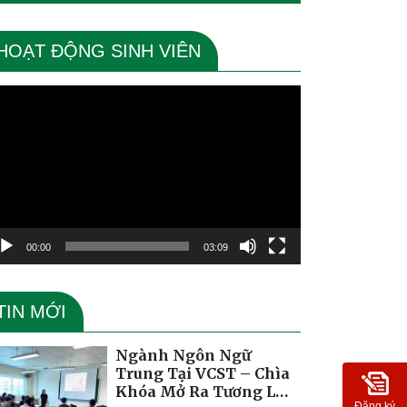
HOẠT ĐỘNG SINH VIÊN
ình
ơi
deo
00:00
03:09
TIN MỚI
Ngành Ngôn Ngữ
Trung Tại VCST – Chìa
Khóa Mở Ra Tương Lai
Đăng ký