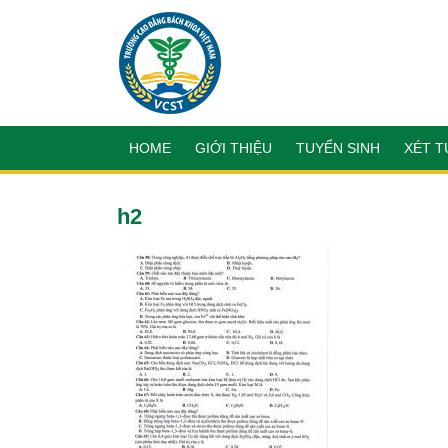
HOME
GIỚI THIỆU
TUYỂN SINH
XÉT T
h2