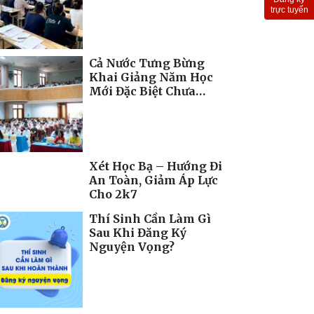
Toàn Cầu
trực tuyến
Cả Nước Tưng Bừng
Khai Giảng Năm Học
Mới Đặc Biệt Chưa
Từng Có
Xét Học Bạ – Hướng Đi
An Toàn, Giảm Áp Lực
Cho 2k7
Thí Sinh Cần Làm Gì
Sau Khi Đăng Ký
Nguyện Vọng?