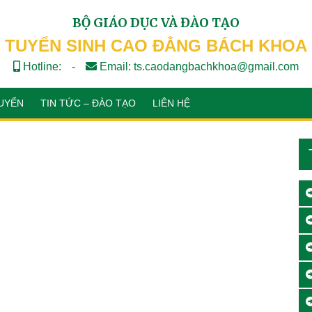
BỘ GIÁO DỤC VÀ ĐÀO TẠO
TUYỂN SINH CAO ĐẲNG BÁCH KHOA
Hotline:
-
Email: ts.caodangbachkhoa@gmail.com
UYỂN
TIN TỨC – ĐÀO TẠO
LIÊN HỆ