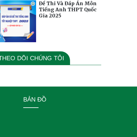
Đề Thi Và Đáp Án Môn
Tiếng Anh THPT Quốc
Gia 2025
THEO DÕI CHÚNG TÔI
BẢN ĐỒ