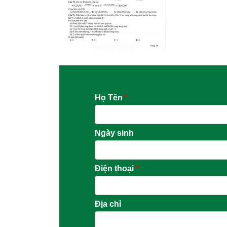
Họ Tên
*
Ngày sinh
Điện thoại
*
Địa chỉ