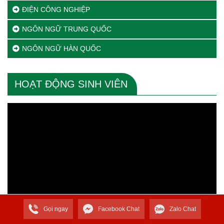
ĐIỆN CÔNG NGHIỆP
NGÔN NGỮ TRUNG QUỐC
NGÔN NGỮ HÀN QUỐC
HOẠT ĐỘNG SINH VIÊN
Trình
chơi
Video
Gọi ngay
Facebook Chat
Zalo Chat
00:00
03:09