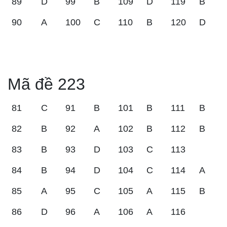
89
D
99
B
109
D
119
B
90
A
100
C
110
B
120
D
Mã đề 223
81
C
91
B
101
B
111
B
82
B
92
A
102
B
112
B
83
B
93
D
103
C
113
84
B
94
D
104
C
114
A
85
A
95
C
105
A
115
B
86
D
96
A
106
A
116