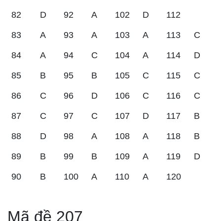
82
D
92
A
102
D
112
83
A
93
A
103
A
113
C
84
A
94
C
104
A
114
D
85
B
95
B
105
C
115
C
86
C
96
D
106
C
116
C
87
C
97
C
107
D
117
B
88
D
98
A
108
A
118
B
89
B
99
B
109
A
119
D
90
B
100
A
110
A
120
Mã đề 207