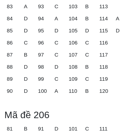
83
A
93
C
103
B
113
84
D
94
A
104
B
114
A
85
D
95
D
105
D
115
D
86
C
96
C
106
C
116
87
B
97
C
107
C
117
88
D
98
D
108
B
118
89
D
99
C
109
C
119
90
D
100
A
110
B
120
Mã đề 206
81
B
91
D
101
C
111