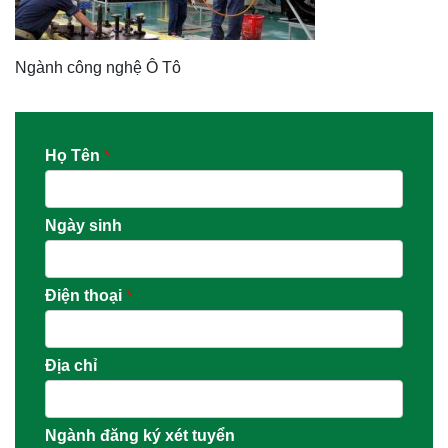
Ngành công nghệ Ô Tô
Họ Tên
*
Ngày sinh
Điện thoại
*
Địa chỉ
Ngành đăng ký xét tuyển