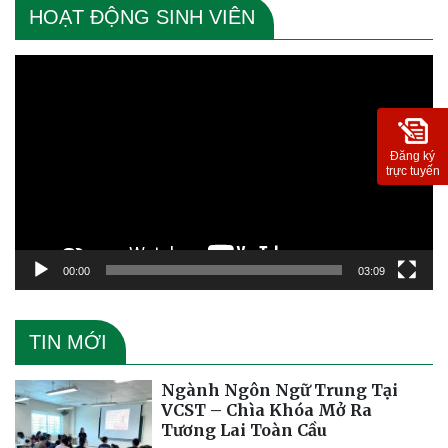
HOẠT ĐỘNG SINH VIÊN
Trình
chơi
Video
Đăng ký
trực tuyến
00:00
03:09
TIN MỚI
Ngành Ngôn Ngữ Trung Tại
VCST – Chìa Khóa Mở Ra
Tương Lai Toàn Cầu