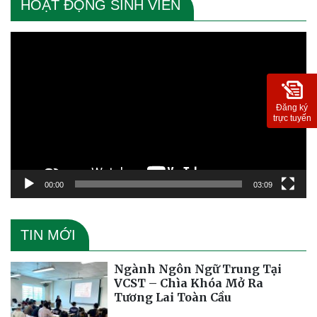
HOẠT ĐỘNG SINH VIÊN
Trình
chơi
Video
Đăng ký
trực tuyến
00:00
03:09
TIN MỚI
Ngành Ngôn Ngữ Trung Tại
VCST – Chìa Khóa Mở Ra
Tương Lai Toàn Cầu