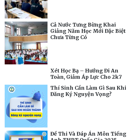
Cả Nước Tưng Bừng Khai
Giảng Năm Học Mới Đặc Biệt
Chưa Từng Có
Xét Học Bạ – Hướng Đi An
Toàn, Giảm Áp Lực Cho 2k7
Thí Sinh Cần Làm Gì Sau Khi
Đăng Ký Nguyện Vọng?
Đề Thi Và Đáp Án Môn Tiếng