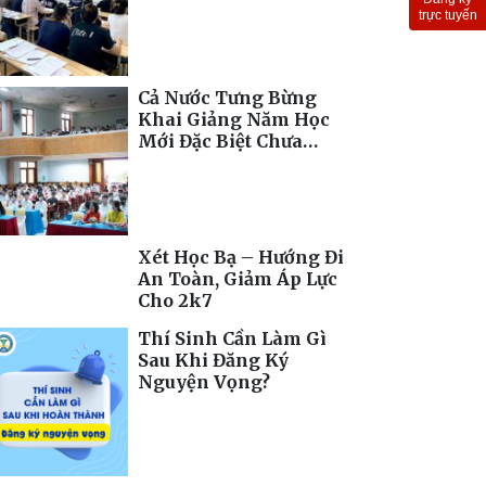
Toàn Cầu
trực tuyến
Cả Nước Tưng Bừng
Khai Giảng Năm Học
Mới Đặc Biệt Chưa
Từng Có
Xét Học Bạ – Hướng Đi
An Toàn, Giảm Áp Lực
Cho 2k7
Thí Sinh Cần Làm Gì
Sau Khi Đăng Ký
Nguyện Vọng?