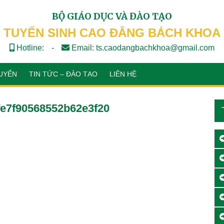
BỘ GIÁO DỤC VÀ ĐÀO TẠO
TUYỂN SINH CAO ĐẲNG BÁCH KHOA
Hotline:
-
Email: ts.caodangbachkhoa@gmail.com
UYỂN
TIN TỨC – ĐÀO TẠO
LIÊN HỆ
e7f90568552b62e3f20