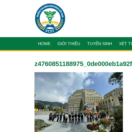
HOME
GIỚI THIỆU
TUYỂN SINH
XÉT T
z4760851188975_0de000eb1a92f