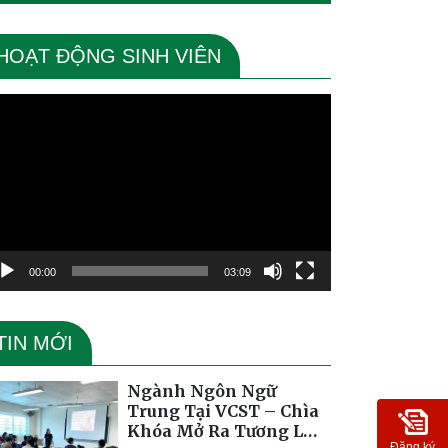
HOẠT ĐỘNG SINH VIÊN
ình
ơi
deo
00:00
03:09
TIN MỚI
Ngành Ngôn Ngữ
Trung Tại VCST – Chìa
Khóa Mở Ra Tương Lai
Đăng ký