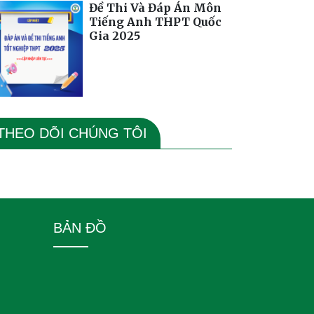
Đề Thi Và Đáp Án Môn
Tiếng Anh THPT Quốc
Gia 2025
THEO DÕI CHÚNG TÔI
BẢN ĐỒ