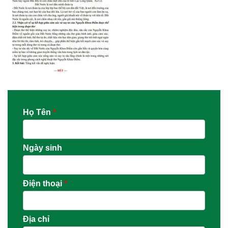
Họ Tên
*
Ngày sinh
Điện thoại
*
Địa chỉ