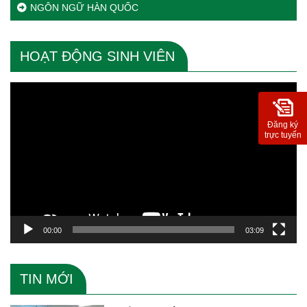
NGÔN NGỮ HÀN QUỐC
HOẠT ĐỘNG SINH VIÊN
Trình
chơi
Video
Đăng ký
trực tuyến
00:00
03:09
TIN MỚI