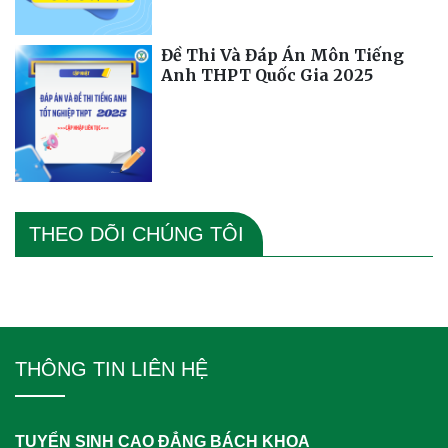
Đề Thi Và Đáp Án Môn Tiếng
Anh THPT Quốc Gia 2025
THEO DÕI CHÚNG TÔI
THÔNG TIN LIÊN HỆ
TUYỂN SINH CAO ĐẲNG BÁCH KHOA