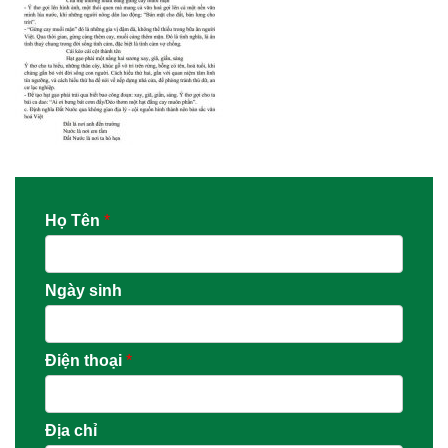
Họ Tên
*
Ngày sinh
Điện thoại
*
Địa chỉ