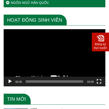
NGÔN NGỮ HÀN QUỐC
HOẠT ĐỘNG SINH VIÊN
Trình
chơi
Video
Đăng ký
trực tuyến
00:00
03:09
TIN MỚI