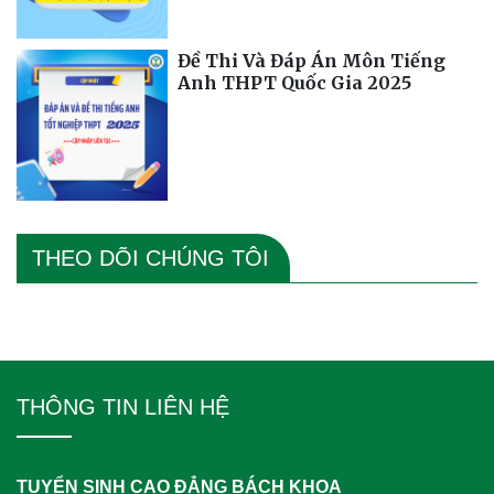
Đề Thi Và Đáp Án Môn Tiếng
Anh THPT Quốc Gia 2025
THEO DÕI CHÚNG TÔI
THÔNG TIN LIÊN HỆ
TUYỂN SINH CAO ĐẲNG BÁCH KHOA