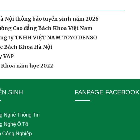
à Nội thông báo tuyển sinh năm 2026
ường Cao đẳng Bách Khoa Việt Nam
i Công ty TNHH VIỆT NAM TOYO DENSO
học Bách Khoa Hà Nội
ty VAP
ch Khoa năm học 2022
ỂN SINH
FANPAGE FACEBOOK
g Nghệ Thông Tin
g Nghệ Ô Tô
n Công Nghiệp