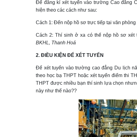
Để đăng kí xét tuyển vào trường Cao đẳng C
hiện theo các cách như sau:
Cách 1: Đến nộp hồ sơ trực tiếp tại văn phòng 
Cách 2: Thí sinh ở xa có thể nộp hồ sơ xét
BKHL, Thanh Hoá
2. ĐIỀU KIỆN ĐỂ XÉT TUYỂN
Để xét tuyển vào trường cao đẳng Du lịch năm
theo học bạ THPT hoặc xét tuyển điểm thi TH
THPT được nhiều bạn thí sinh lựa chọn nhưng
này như thế nào??