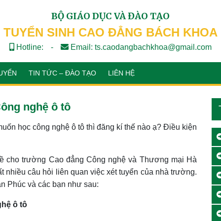
BỘ GIÁO DỤC VÀ ĐÀO TẠO
TUYỂN SINH CAO ĐẲNG BÁCH KHOA
Hotline:
-
Email: ts.caodangbachkhoa@gmail.com
UYỂN
TIN TỨC – ĐÀO TẠO
LIÊN HỆ
ông nghệ ô tô
uốn học công nghệ ô tô thì đăng kí thế nào ạ? Điều kiện
về cho trường Cao đẳng Công nghệ và Thương mại Hà
t nhiều câu hỏi liên quan việc xét tuyển của nhà trường.
bạn Phúc và các bạn như sau:
hệ ô tô