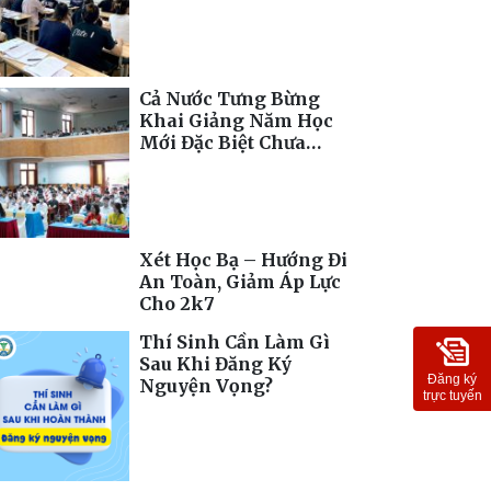
Toàn Cầu
Cả Nước Tưng Bừng
Khai Giảng Năm Học
Mới Đặc Biệt Chưa
Từng Có
Xét Học Bạ – Hướng Đi
An Toàn, Giảm Áp Lực
Cho 2k7
Thí Sinh Cần Làm Gì
Sau Khi Đăng Ký
Đăng ký
Nguyện Vọng?
trực tuyến