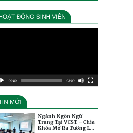
HOẠT ĐỘNG SINH VIÊN
ình
ơi
deo
00:00
03:09
TIN MỚI
Ngành Ngôn Ngữ
Trung Tại VCST – Chìa
Khóa Mở Ra Tương Lai