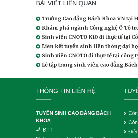
BÀI VIẾT LIÊN QUAN
Trường Cao đẳng Bách Khoa VN tại H
Khám phá ngành Công nghệ Ô Tô tr
Sinh viên CNOTO K10 đi thực tế tạ
Liên kết tuyển sinh liên thông đại 
Sinh viên CNOTO đi thực tế tại công 
Lễ tập trung sinh viên cao đẳng Bá
THÔNG TIN LIÊN HỆ
TUY
TUYỂN SINH CAO ĐẲNG BÁCH
Côn
KHOA
Côn
ĐTT
Điệ