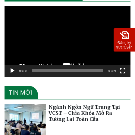
Trình
chơi
Video
Đăng ký
trực tuyến
00:00
03:09
TIN MỚI
Ngành Ngôn Ngữ Trung Tại
VCST – Chìa Khóa Mở Ra
Tương Lai Toàn Cầu