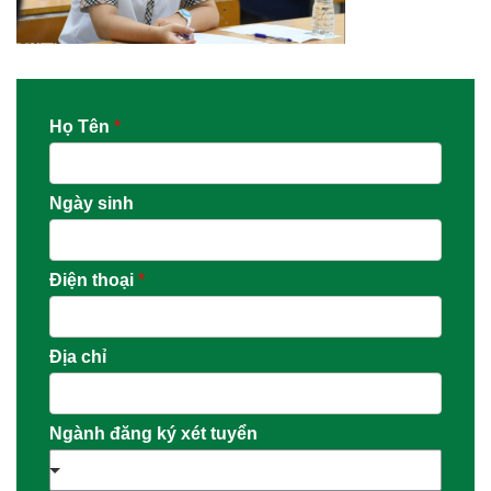
Họ Tên
*
Ngày sinh
Điện thoại
*
Địa chỉ
Ngành đăng ký xét tuyển