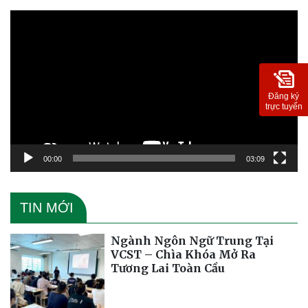
Trình
chơi
Video
Đăng ký
trực tuyến
00:00
03:09
TIN MỚI
Ngành Ngôn Ngữ Trung Tại
VCST – Chìa Khóa Mở Ra
Tương Lai Toàn Cầu